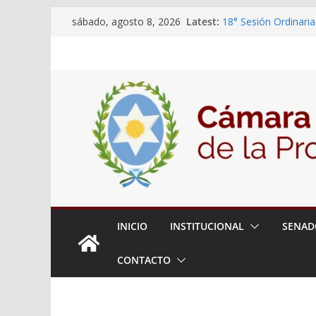
Skip
Latest:
18° Sesión Ordinaria
sábado, agosto 8, 2026
to
30/07/2026
El Senado trabaja en
content
estudiantes del ciber
Expte. N° 90-34.517
Roque
Expte. Nº 90-34.516
de Protección y Cont
INICIO
INSTITUCIONAL
SENAD
CONTACTO