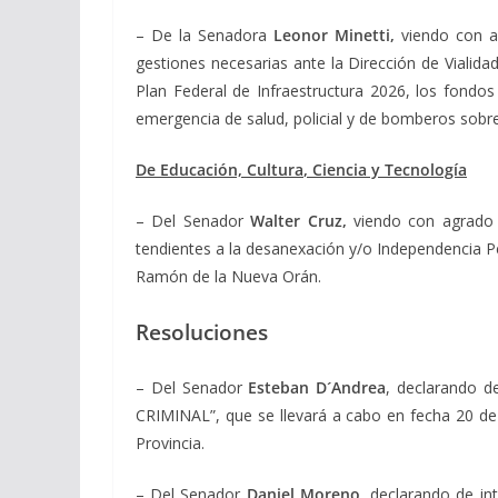
– De la Senadora
Leonor Minetti,
viendo con a
gestiones necesarias ante la Dirección de Vialidad
Plan Federal de Infraestructura 2026, los fondo
emergencia de salud, policial y de bomberos sobr
De Educación, Cultura
, Ciencia y Tecnología
– Del Senador
Walter Cruz,
viendo con agrado 
tendientes a la desanexación y/o Independencia Pe
Ramón de la Nueva Orán.
Resoluciones
– Del Senador
Esteban D´Andrea
, de
clarando 
CRIMINAL”, que se llevará a cabo en fecha 20 de 
Provincia.
– Del Senador
Daniel Moreno,
declarando de int