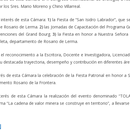
 los Sres. Mario Moreno y Chino Villarreal.
interés de esta Cámara:
1)
la Fiesta de “San Isidro Labrador”, que s
de Rosario de Lerma.
2)
las Jornadas de Capacitación del Programa Gu
venciones del Grand Bourg.
3)
la Fiesta en honor a Nuestra Señora 
illeta, departamento de Rosario de Lerma.
 el reconocimiento a la Escritora, Docente e Investigadora, Licencia
u destacada trayectoria, desempeño y contribución en diferentes áre
és de esta Cámara la celebración de la Fiesta Patronal en honor a S
amento Rosario de la Frontera.
terés de esta Cámara la realización del evento denominado “TOL
a “La cadena de valor minera se construye en territorio”, a llevarse
N