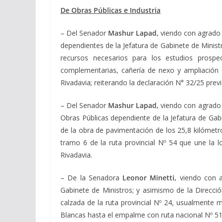
De Obras Públicas e Industria
– Del Senador
Mashur Lapad,
viendo con agrado q
dependientes de la Jefatura de Gabinete de Minis
recursos necesarios para los estudios prospe
complementarias, cañería de nexo y ampliación de
Rivadavia; reiterando la declaración N° 32/25 pr
– Del Senador
Mashur Lapad,
viendo con agrado q
Obras Públicas dependiente de la Jefatura de Gabi
de la obra de pavimentación de los 25,8 kilómetro
tramo 6 de la ruta provincial Nº 54 que une la l
Rivadavia.
– De la Senadora
Leonor Minetti,
viendo con a
Gabinete de Ministros; y asimismo de la Direcci
calzada de la ruta provincial Nº 24, usualmente 
Blancas hasta el empalme con ruta nacional Nº 5