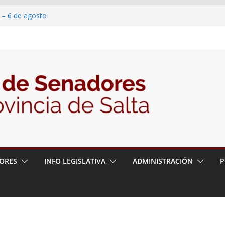
 – 6 de agosto
 un proyecto de ley para proteger a los
acoso y la violencia en las redes
/2026 – 06/08/26 – Fiesta patronal San
/2026 – 06/08/26 – Créase el Ente Salteño
rol Vegetal
ORES
INFO LEGISLATIVA
ADMINISTRACIÓN
P