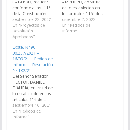
CALABRO, requerir
AMPUERO, en virtud
conforme al art. 116
de lo establecido en
de la Constitución
los artículos 116° de la
Provincial y el Art. 149
septiembre 22, 2022
Constitución Provincial
diciembre 2, 2022
del Reglamento de
En "Proyectos de
y 149° del Reglamento
En "Pedidos de
este Cuerpo al Sr.
Resolución
de este Cuerpo,
Informe"
Ministro de
Aprobados"
requerir al Sr.
Infraestructuras y/o al
Secretario del Interior
Expte. Nº 90-
Sr. Secretario de
para que informe, en el
30.237/2021 –
Recursos Hídricos y/o
plazo de diez días, los
16/09/21 – Pedido de
al Secretario de Obras
convenios que se
Informe – Resolución
Públicas, para que
hubieran suscrito
Nº 132/21
informen en un plazo
durante los años…
Del Señor Senador
de diez…
HECTOR DANIEL
D'AURIA, en virtud de
lo establecido en los
artículos 116 de la
Constitución Provincial
septiembre 16, 2021
y 149" del Reglamento
En "Pedidos de
de este Cuerpo,
Informe"
solicitar a la Sr.
Secretario General de