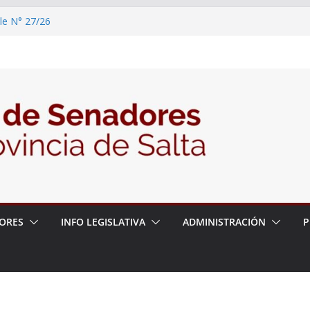
le N° 27/26
elante la Audiencia Pública para escuchar a
e las postulaciones a la Auditoría General
6
la política de seguridad provincial y propuso
 de trabajo con la Justicia
ORES
INFO LEGISLATIVA
ADMINISTRACIÓN
P