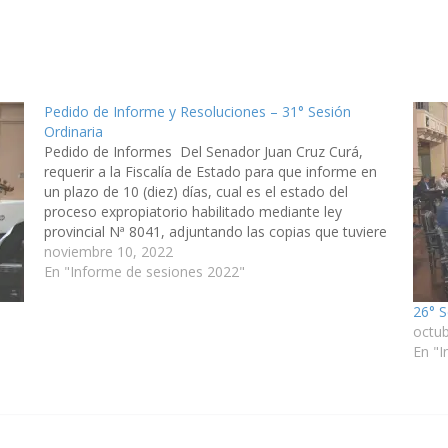
Pedido de Informe y Resoluciones – 31° Sesión
Ordinaria
Pedido de Informes Del Senador Juan Cruz Curá,
requerir a la Fiscalía de Estado para que informe en
un plazo de 10 (diez) días, cual es el estado del
proceso expropiatorio habilitado mediante ley
provincial Nª 8041, adjuntando las copias que tuviere
en su poder. Proyectos de Resolución - De…
noviembre 10, 2022
En "Informe de sesiones 2022"
26° S
octub
En "I