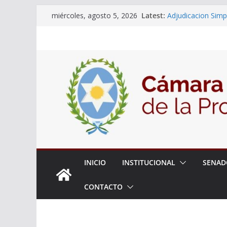
Skip
Latest:
Adjudicacion Simp
miércoles, agosto 5, 2026
to
14 de Mayo 2026
El Senado llevó ad
content
la ciudadanía sobr
06 de Agosto 202
El Senado analizó 
articular una mesa
INICIO
INSTITUCIONAL
SENAD
CONTACTO