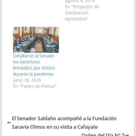
Nacionales
agosto 4, 2014
representantes de la
En "Proyectos de
Provincia de Salta,
Declaración
gestionen ante las
Aprobados"
autoridades de la
ANSES que la
Delegación de dicho
Organismo que
funciona en la
localidad de General
Detallaron al Senado
Güemes, cuente con
los beneficios
un nuevo edificio o
brindados por ANSeS
amplié el…
durante la pandemia
junio 18, 2020
En "Partes de Prensa"
El Senador Saldaño acompañó a la Fundación
Saravia Olmos en su visita a Cafayate
Orden del Día Nº 7