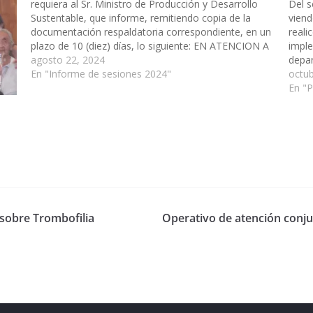
requiera al Sr. Ministro de Producción y Desarrollo
Del 
Sustentable, que informe, remitiendo copia de la
viend
documentación respaldatoria correspondiente, en un
reali
plazo de 10 (diez) días, lo siguiente: EN ATENCION A
imple
LAS LINEAS DE ALTA TENSION-Zona de la Empresa
agosto 22, 2024
depar
Seabord- Departamento…
En "Informe de sesiones 2024"
a la 
octub
Decl
En "
sobre Trombofilia
Operativo de atención conju