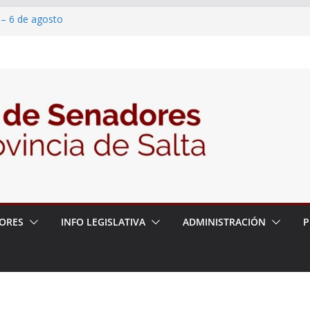
 – 6 de agosto
 un proyecto de ley para proteger a los
acoso y la violencia en las redes
2026 – 06/08/26 – Fiesta patronal San
2026 – 06/08/26 – Créase el Ente Salteño
rol Vegetal
ORES
INFO LEGISLATIVA
ADMINISTRACIÓN
P