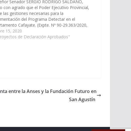
señor Senador SERGIO RODRIGO SALDAÑO,
o con agrado que el Poder Ejecutivo Provincial,
ce las gestiones necesarias para la
mentación del Programa Detectar en el
tamento Cafayate. (Expte. Nº 90-29.363/2020,
Comisión de Salud Pública y Seguridad Social).
re 15, 2020
aración Nº 444/20 Aprobado el 15/10/2020
Proyectos de Declaración Aprobados"
nta entre la Anses y la Fundación Futuro en
San Agustín