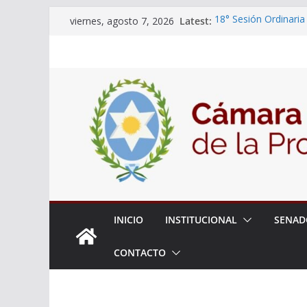
Skip
Latest:
18° Sesión Ordinaria
viernes, agosto 7, 2026
to
30/07/2026
El Senado trabaja en
content
estudiantes del ciber
Expte. N° 90-34.517/
Roque
Expte. Nº 90-34.516/
de Protección y Cont
INICIO
INSTITUCIONAL
SENAD
CONTACTO