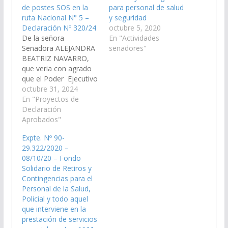
de postes SOS en la
para personal de salud
ruta Nacional N° 5 –
y seguridad
Declaración Nº 320/24
octubre 5, 2020
De la señora
En "Actividades
Senadora ALEJANDRA
senadores"
BEATRIZ NAVARRO,
que veria con agrado
que el Poder Ejecutivo
Provincial, a través de
octubre 31, 2024
los organismos
En "Proyectos de
competentes disponga
Declaración
las medidas y recursos
Aprobados"
necesarios para la
Expte. Nº 90-
instalación de postes
29.322/2020 –
SOS equipados con
08/10/20 – Fondo
dispositivos de
Solidario de Retiros y
comunicación satelital
Contingencias para el
del sistema de
Personal de la Salud,
seguridad 911 para
Policial y todo aquel
acceder a los servicios
que interviene en la
policiales,…
prestación de servicios