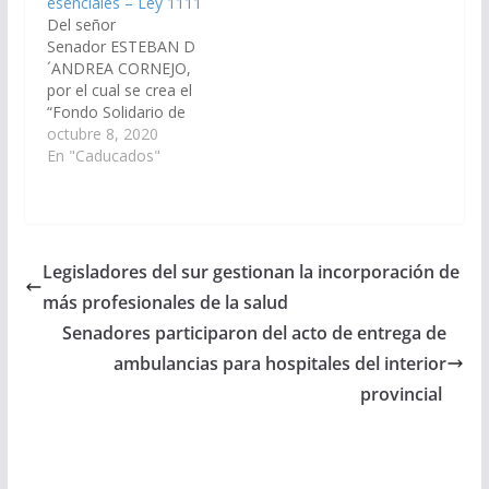
esenciales – Ley 1111
Del señor
Senador ESTEBAN D
´ANDREA CORNEJO,
por el cual se crea el
“Fondo Solidario de
Retiros y
octubre 8, 2020
Contingencias para el
En "Caducados"
Personal de la Salud,
Policial y todo aquel
interviniente en la
prestación de servicios
esenciales”. (Expte. Nº
Legisladores del sur gestionan la incorporación de
90-29.322/2020, a la
más profesionales de la salud
Comisión de
Economía, Finanzas
Senadores participaron del acto de entrega de
Públicas, Hacienda y
ambulancias para hospitales del interior
Presupuesto). Ley
provincial
1111, de fecha…