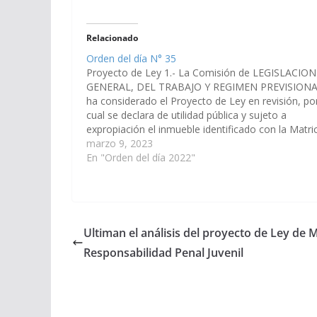
Relacionado
Orden del día N° 35
Proyecto de Ley 1.- La Comisión de LEGISLACION
GENERAL, DEL TRABAJO Y REGIMEN PREVISION
ha considerado el Proyecto de Ley en revisión, por
cual se declara de utilidad pública y sujeto a
expropiación el inmueble identificado con la Matri
N° 107.489, del departamento Capital, con destin
marzo 9, 2023
la apertura…
En "Orden del día 2022"
Ultiman el análisis del proyecto de Ley de 
Responsabilidad Penal Juvenil