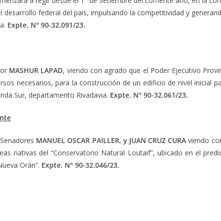
menzará a regir desde el 1° de Setiembre del corriente año, en la c
el desarrollo federal del país, impulsando la competitividad y genera
ia.
Expte. N° 90-32.091/23
.
dor
MASHUR LAPAD
, viendo con agrado que el Poder Ejecutivo Provinc
os necesarios, para la construcción de un edificio de nivel inicial pa
Banda Sur, departamento Rivadavia.
Expte. N° 90-32.061/23
.
ente
s Senadores
MANUEL OSCAR PAILLER, y JUAN CRUZ CURA
viendo con
reas nativas del “Conservatorio Natural Loutaif”, ubicado en el predi
 Nueva Orán”.
Expte. N° 90-32.046/23
.