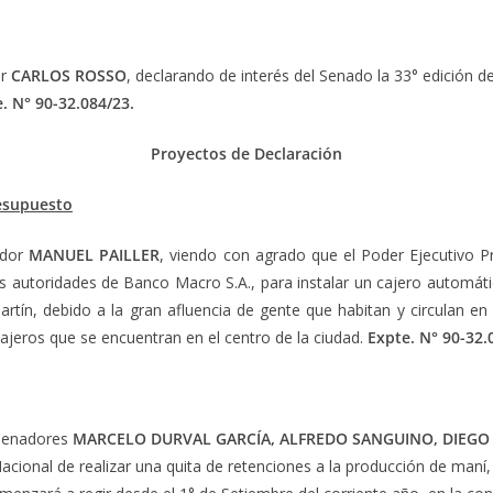
or
CARLOS ROSSO
, declarando de interés del Senado la 33° edición 
. N° 90-32.084/23
.
Proyectos de Declaración
resupuesto
ador
MANUEL PAILLER
, viendo con agrado que el Poder Ejecutivo Pr
as autoridades de Banco Macro S.A., para instalar un cajero automáti
rtín, debido a la gran afluencia de gente que habitan y circulan en 
 cajeros que se encuentran en el centro de la ciudad.
Expte. N° 90-32.
 Senadores
MARCELO DURVAL GARCÍA, ALFREDO SANGUINO, DIEGO 
ional de realizar una quita de retenciones a la producción de maní, vi