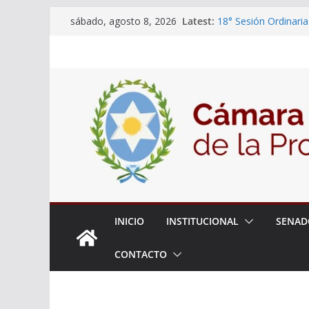
Skip
Latest:
18° Sesión Ordinaria
sábado, agosto 8, 2026
to
30/07/2026
El Senado trabaja en
content
estudiantes del ciber
Expte. N° 90-34.517
Roque
Expte. Nº 90-34.516
de Protección y Cont
INICIO
INSTITUCIONAL
SENAD
CONTACTO