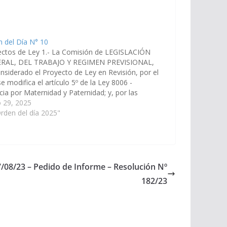
 del Día N° 10
ectos de Ley 1.- La Comisión de LEGISLACIÓN
RAL, DEL TRABAJO Y REGIMEN PREVISIONAL,
nsiderado el Proyecto de Ley en Revisión, por el
se modifica el artículo 5º de la Ley 8006 -
cia por Maternidad y Paternidad; y, por las
nes que dará el Miembro Informante, aconseja…
 29, 2025
rden del día 2025"
7/08/23 – Pedido de Informe – Resolución Nº
182/23