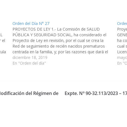
Orden del Día N° 27
Orden
PROYECTOS DE LEY 1.- La Comisión de SALUD
Proy
AL
PÚBLICA Y SEGURIDAD SOCIAL, ha considerado el
GENE
 el
Proyecto de Ley en revisión, por el cual se crea la
ha co
Red de seguimiento de recién nacidos prematuros
cual 
cula
centrada en la familia, y; por las razones que dará el
Licen
o a
miembro informante aconseja su aprobación de…
diciembre 18, 2019
razo
mayo
En "Orden del día"
En "O
Modificación del Régimen de
Expte. Nº 90-32.113/2023 – 1