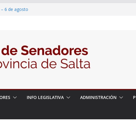
 – 6 de agosto
 un proyecto de ley para proteger a los
acoso y la violencia en las redes
/2026 – 06/08/26 – Fiesta patronal San
/2026 – 06/08/26 – Créase el Ente Salteño
rol Vegetal
ORES
INFO LEGISLATIVA
ADMINISTRACIÓN
P