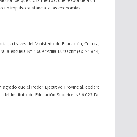
onvicción de que dicha medida, que responde a un
ndo un impulso sustancial a las economías
ial, a través del Ministerio de Educación, Cultura,
ra la escuela Nº 4.609 “Atilia Luraschi” (ex N° 844)
 agrado que el Poder Ejecutivo Provincial, declare
o del Instituto de Educación Superior Nº 6.023 Dr.