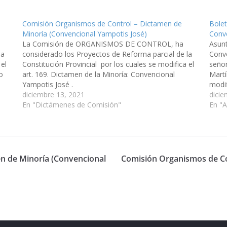
Comisión Organismos de Control – Dictamen de
Bolet
Minoría (Convencional Yampotis José)
Conv
La Comisión de ORGANISMOS DE CONTROL, ha
Asunt
la
considerado los Proyectos de Reforma parcial de la
Conve
 el
Constitución Provincial por los cuales se modifica el
señor
o
art. 169. Dictamen de la Minoría: Convencional
Martí
Yampotis José .
modif
diciembre 13, 2021
de la
dicie
En "Dictámenes de Comisión"
virtu
En "
n de Minoría (Convencional
Comisión Organismos de Co