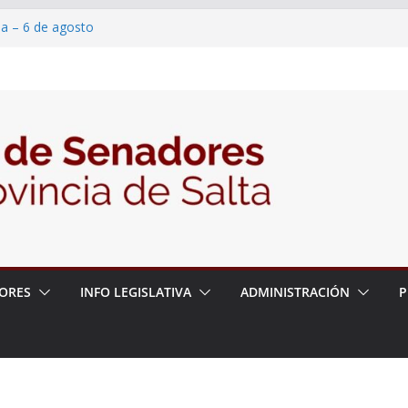
ia – 6 de agosto
en un proyecto de ley para proteger a los
eracoso y la violencia en las redes
7/2026 – 06/08/26 – Fiesta patronal San
6/2026 – 06/08/26 – Créase el Ente Salteño
ntrol Vegetal
ORES
INFO LEGISLATIVA
ADMINISTRACIÓN
P