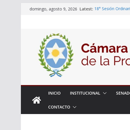
Skip
Latest:
18° Sesión Ordinar
domingo, agosto 9, 2026
to
30/07/2026
El Senado trabaja 
content
estudiantes del cib
Expte. N° 90-34.51
Roque
Expte. Nº 90-34.51
de Protección y Co
INICIO
INSTITUCIONAL
SENAD
CONTACTO