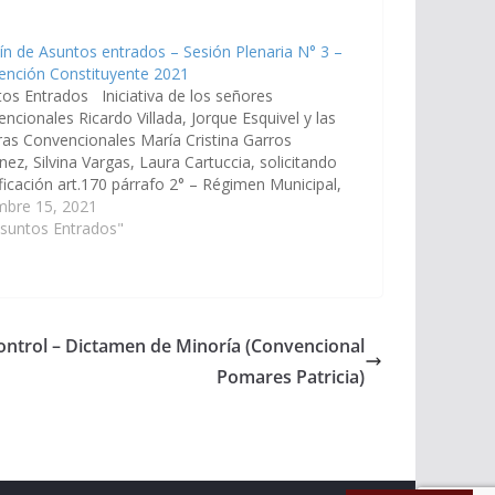
ín de Asuntos entrados – Sesión Plenaria N° 3 –
ención Constituyente 2021
os Entrados Iniciativa de los señores
ncionales Ricardo Villada, Jorque Esquivel y las
as Convencionales María Cristina Garros
nez, Silvina Vargas, Laura Cartuccia, solicitando
icación art.170 párrafo 2° – Régimen Municipal,
 Constitución Provincial. (Expte. N° 99CC/21). En
mbre 15, 2021
d de lo establecido por el art. 23 inc. 5) A…
Asuntos Entrados"
ntrol – Dictamen de Minoría (Convencional
Pomares Patricia)