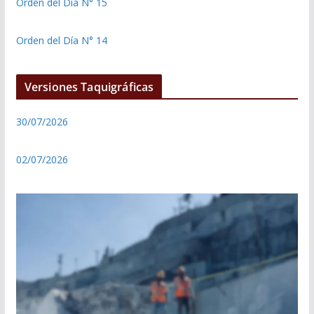
Orden del Día N° 15
Orden del Día N° 14
Versiones Taquigráficas
30/07/2026
02/07/2026