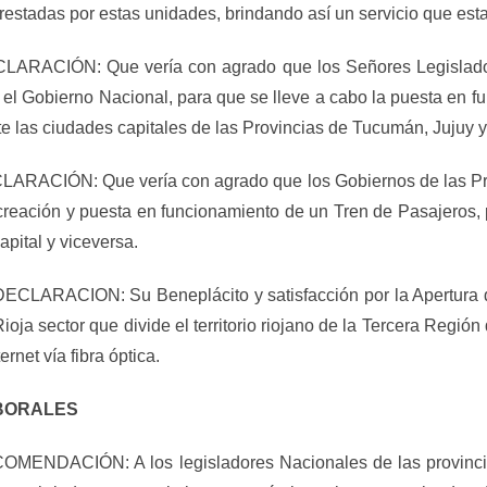
 prestadas por estas unidades, brindando así un servicio que es
CIÓN: Que vería con agrado que los Señores Legisladores
 el Gobierno Nacional, para que se lleve a cabo la puesta en f
 las ciudades capitales de las Provincias de Tucumán, Jujuy y 
IÓN: Que vería con agrado que los Gobiernos de las Provi
 la creación y puesta en funcionamiento de un Tren de Pasajero
pital y viceversa.
RACION: Su Beneplácito y satisfacción por la Apertura del
oja sector que divide el territorio riojano de la Tercera Regió
rnet vía fibra óptica.
ABORALES
DACIÓN: A los legisladores Nacionales de las provincia