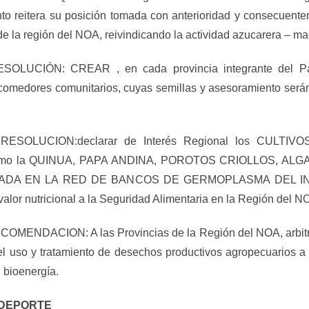
o reitera su posición tomada con anterioridad y consecuentem
e la región del NOA, reivindicando la actividad azucarera – mad
LUCIÓN: CREAR , en cada provincia integrante del P
omedores comunitarios, cuyas semillas y asesoramiento serán
RESOLUCION:declarar de Interés Regional los CUL
o la QUINUA, PAPA ANDINA, POROTOS CRIOLLOS, AL
A EN LA RED DE BANCOS DE GERMOPLASMA DEL INTA, co
o valor nutricional a la Seguridad Alimentaria en la Región del N
NDACION: A las Provincias de la Región del NOA, arbitre
el uso y tratamiento de desechos productivos agropecuarios a l
 bioenergía.
 DEPORTE