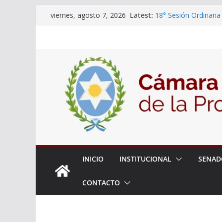
Skip
Latest:
18° Sesión Ordinaria
viernes, agosto 7, 2026
to
30/07/2026
El Senado trabaja en
content
estudiantes del ciber
Expte. N° 90-34.517/
Roque
Expte. Nº 90-34.516/
de Protección y Cont
INICIO
INSTITUCIONAL
SENAD
CONTACTO