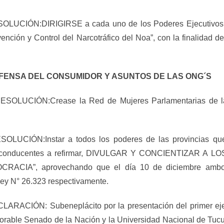
IÓN:DIRIGIRSE a cada uno de los Poderes Ejecutivos de l
ción y Control del Narcotráfico del Noa”, con la finalidad de 
FENSA DEL CONSUMIDOR Y ASUNTOS DE LAS ONG´S
UCIÓN:Crease la Red de Mujeres Parlamentarias de las p
IÓN:Instar a todos los poderes de las provincias que i
dades conducentes a refirmar, DIVULGAR Y CONCIENTIZA
A”, aprovechando que el día 10 de diciembre ambos aco
ey N° 26.323 respectivamente.
IÓN: Subeneplácito por la presentación del primer ejempl
onorable Senado de la Nación y la Universidad Nacional de Tuc