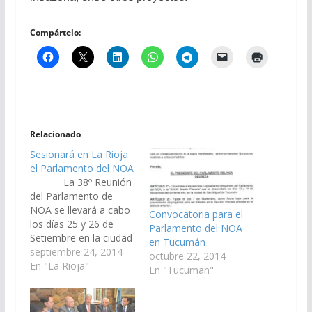
Compártelo:
Relacionado
Sesionará en La Rioja
el Parlamento del NOA
La 38º Reunión
del Parlamento de
NOA se llevará a cabo
Convocatoria para el
los días 25 y 26 de
Parlamento del NOA
Setiembre en la ciudad
en Tucumán
de La Rioja. La
septiembre 24, 2014
octubre 22, 2014
misma será presidida
En "La Rioja"
En "Tucuman"
por el Presidente del
Senado, Andrés Costas
Zottos y contará con