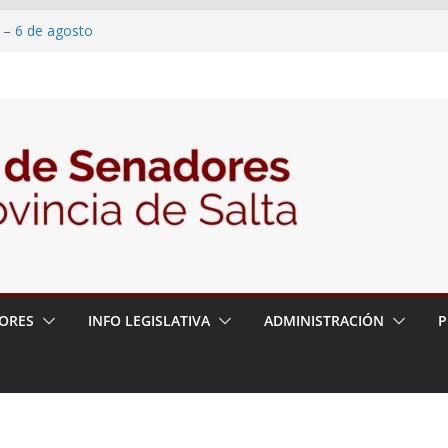
 – 6 de agosto
 un proyecto de ley para proteger a los
acoso y la violencia en las redes
/2026 – 06/08/26 – Fiesta patronal San
/2026 – 06/08/26 – Créase el Ente Salteño
rol Vegetal
ORES
INFO LEGISLATIVA
ADMINISTRACIÓN
P