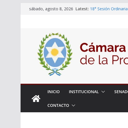
Skip
Latest:
18° Sesión Ordinaria
sábado, agosto 8, 2026
to
30/07/2026
El Senado trabaja en
content
estudiantes del ciber
Expte. N° 90-34.517
Roque
Expte. Nº 90-34.516
de Protección y Cont
INICIO
INSTITUCIONAL
SENAD
CONTACTO