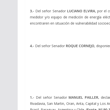
3.-
Del señor Senador
LUCIANO ELVIRA
, por el 
medidor y/o equipo de medición de energía eléct
encontraren en situación de vulnerabilidad socio
4.-
Del señor Senador
ROQUE CORNEJO
, disponi
1.-
Del señor Senador
MANUEL PAILLER,
declar
Rivadavia, San Martin, Oran, Anta, Capital y Los A
Brasil, Paraguay, Argentina y Chile.
(Expte. Nº 90-