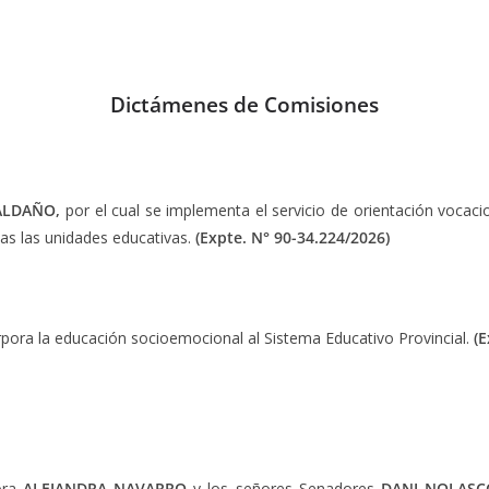
Dictámenes de Comisiones
ALDAÑO,
por el cual se implementa el servicio de orientación vocac
das las unidades educativas.
(Expte.
N° 90-34.224/2026)
orpora la educación socioemocional al Sistema Educativo Provincial.
(E
ora
ALEJANDRA NAVARRO
y los señores Senadores
DANI NOLASC