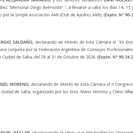
ez “Memorial Diego Belmonte” “, a llevarse a cabo los días 14, 15 y 
do por la Simple Asociación AMI (Club de Ajedrez AMI).
(Expte.
N° 90-3
ERGIO SALDAÑO,
declarando de interés de esta Cámara el “XX Enc
ra conjunta por la Federación Argentina de Consejos Profesionales
a Ciudad de Salta, del 28 al 31 de Octubre de 2026.
(Expte.
N° 90-34.2
NIEL MORENO,
declarando de interés de esta Cámara el II Congreso 
ciudad de Salta, organizado por los Sres. Mario Moreno y Chino Villa
NUEL PAILLER,
reconociendo la labor, que desarrollan los Director