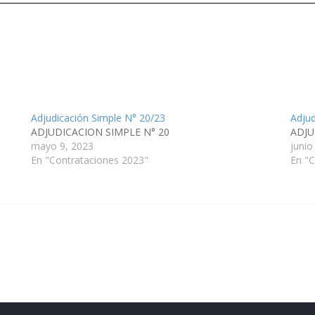
Adjudicación Simple N° 20/23
Adjud
ADJUDICACION SIMPLE N° 20
ADJU
mayo 9, 2023
junio
En "Contrataciones 2023"
En "C