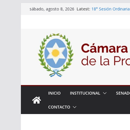
Skip
Latest:
18° Sesión Ordinaria
sábado, agosto 8, 2026
to
30/07/2026
El Senado trabaja en
content
estudiantes del ciber
Expte. N° 90-34.517
Roque
Expte. Nº 90-34.516
de Protección y Cont
INICIO
INSTITUCIONAL
SENAD
CONTACTO