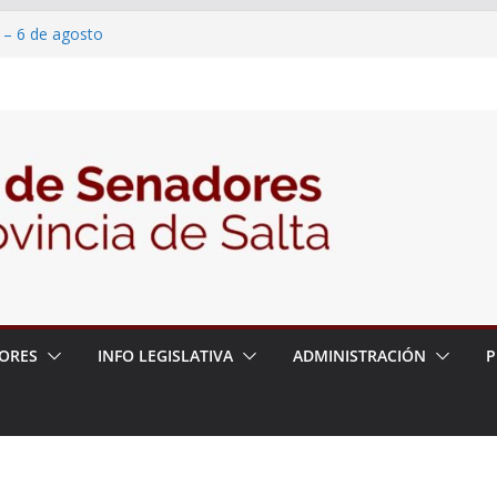
 – 6 de agosto
 un proyecto de ley para proteger a los
acoso y la violencia en las redes
/2026 – 06/08/26 – Fiesta patronal San
/2026 – 06/08/26 – Créase el Ente Salteño
rol Vegetal
ORES
INFO LEGISLATIVA
ADMINISTRACIÓN
P