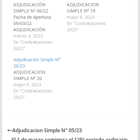
ADJUDICACIÓN
ADJUDICACION
SIMPLE Nº 06/22
SIMPLE N° 19
Fecha de Apertura:
mayo 9, 2023
09/03/22.
En "Contrataciones
ADJUDICACIÓN
2023"
SIMPLE 06/22:
marzo 4, 2022
«Compra de articulos
En "Contrataciones
de libreria».
2022"
ADJUDICACION
Adjudicación Simple N°
SIMPLE N° 6
20/23
ADJUDICACION
SIMPLE N° 20
mayo 9, 2023
En "Contrataciones
2023"
Adjudicacion Simple N° 05/23
El 1 de marzo comienza el 125º periodo ordinario