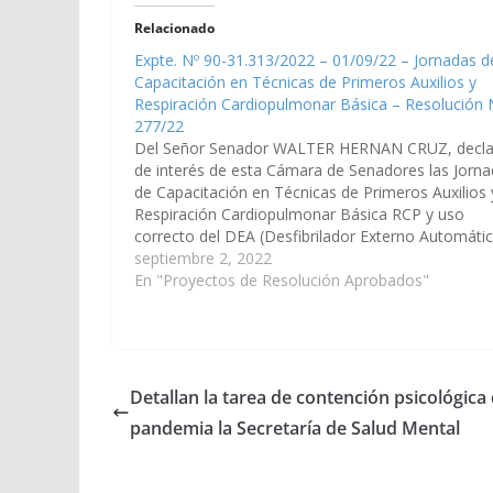
Relacionado
Expte. Nº 90-31.313/2022 – 01/09/22 – Jornadas d
Capacitación en Técnicas de Primeros Auxilios y
Respiración Cardiopulmonar Básica – Resolución 
277/22
Del Señor Senador WALTER HERNAN CRUZ, decla
de interés de esta Cámara de Senadores las Jorn
de Capacitación en Técnicas de Primeros Auxilios 
Respiración Cardiopulmonar Básica RCP y uso
correcto del DEA (Desfibrilador Externo Automátic
que se llevarán a cabo en Iruya y en la Ciudad de
septiembre 2, 2022
Salta, los…
En "Proyectos de Resolución Aprobados"
Detallan la tarea de contención psicológica
pandemia la Secretaría de Salud Mental