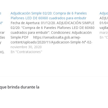
e
Adjudicación Simple 02/20: Compra de 6 Paneles
Adjud
Plafones LED DE 60X60 cuadrados para embutir
ADJU
Nº
Fecha de Apertura: 01/12/20. ADJUDICACIÓN SIMPLE
01/0
02/20: "Compra de 6 Paneles Plafones LED DE 60X60
vaji
rar
cuadrados para embutir". Condiciones: Adjudicación
marz
adas
Simple.PDF https://senadosalta.gob.ar/wp-
En "C
y
content/uploads/2020/11/Ajudicacion-Simple-N°-02-
20.pdf
noviembre 30, 2020
o),
En "Contrataciones"
 que brinda durante la