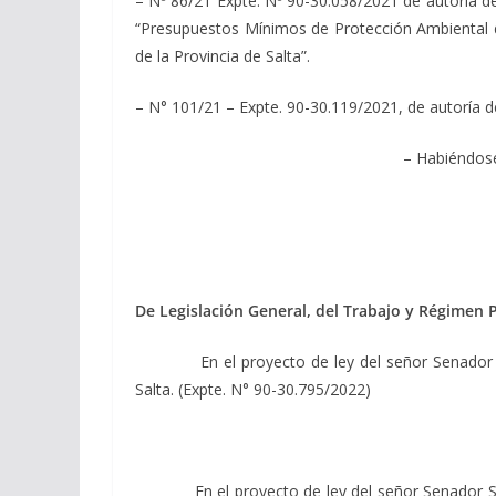
– Nº 86/21 Expte. Nº 90-30.058/2021 de autoría del
“Presupuestos Mínimos de Protección Ambiental d
de la Provincia de Salta”.
– N° 101/21 – Expte. 90-30.119/2021, de autoría d
– Habiéndose 
De Legislación General, del Trabajo y Régimen P
En el proyecto de ley del señor Senador Miguel
Salta. (Expte. N° 90-30.795/2022)
En el proyecto de ley del señor Senador Sergio 