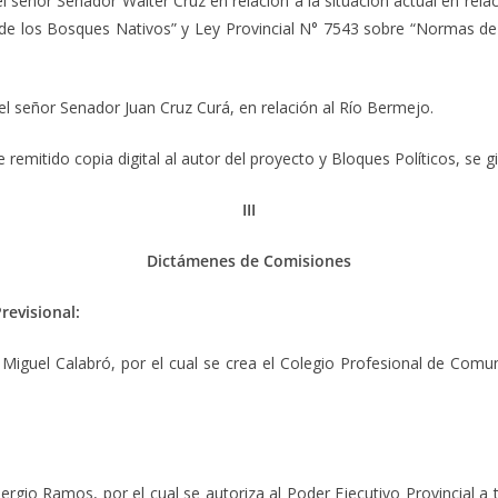
 señor Senador Walter Cruz en relación a la situación actual en rela
e los Bosques Nativos” y Ley Provincial N° 7543 sobre “Normas de
el señor Senador Juan Cruz Curá, en relación al Río Bermejo.
remitido copia digital al autor del proyecto y Bloques Políticos, se 
III
Dictámenes de
Comisiones
revisional:
 Calabró, por el cual se crea el Colegio Profesional de Comunic
Ramos, por el cual se autoriza al Poder Ejecutivo Provincial a tra