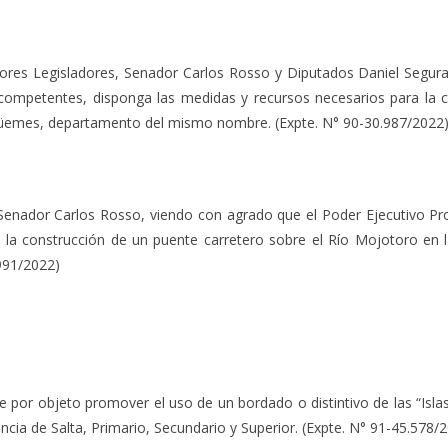
Legisladores, Senador Carlos Rosso y Diputados Daniel Segura 
 competentes, disponga las medidas y recursos necesarios para la c
l Güemes, departamento del mismo nombre. (Expte. N° 90-30.987/2022
or Carlos Rosso, viendo con agrado que el Poder Ejecutivo Provi
la construcción de un puente carretero sobre el Río Mojotoro en la 
991/2022)
ene por objeto promover el uso de un bordado o distintivo de las “Is
incia de Salta, Primario, Secundario y Superior. (Expte. N° 91-45.578