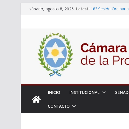
Skip
Latest:
18° Sesión Ordinaria
sábado, agosto 8, 2026
to
30/07/2026
El Senado trabaja en
content
estudiantes del ciber
Expte. N° 90-34.517
Roque
Expte. Nº 90-34.516
de Protección y Cont
INICIO
INSTITUCIONAL
SENAD
CONTACTO