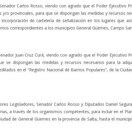
or Carlos Rosso, viendo con agrado que el Poder Ejecutivo Provin
y/o provinciales, para que se dispongan las medidas y recursos nece
a incorporación de cartelería de señalización en los lugares que así
mos correspondientes a los municipios General Güemes, Campo Santo
r Juan Cruz Curá, viendo con agrado que el Poder Ejecutivo Provi
e se dispongan las medidas y recursos necesarios para la adquisi
acreditados en el “Registro Nacional de Barrios Populares”, de la C
Legisladores, Senador Carlos Rosso y Diputados Daniel Segura 
rias, a través de los organismos competentes, para incluir en el Plan
Ciudad de General Güemes en la provincia de Salta, hasta el municipio