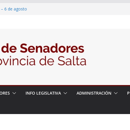
 – 6 de agosto
 un proyecto de ley para proteger a los
acoso y la violencia en las redes
/2026 – 06/08/26 – Fiesta patronal San
/2026 – 06/08/26 – Créase el Ente Salteño
rol Vegetal
ORES
INFO LEGISLATIVA
ADMINISTRACIÓN
P