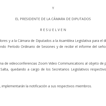
Y
EL PRESIDENTE DE LA CÁMARA DE DIPUTADOS
R E S U E L V E N
 y a la Cámara de Diputados a la Asamblea Legislativa para el día 
ndo Período Ordinario de Sesiones y de recibir el informe del señ
ma de videoconferencias Zoom Video Communications al objeto de perm
 Salta, quedando a cargo de los Secretarios Legislativos respectivos
plementarán la notificación a sus respectivos miembros.