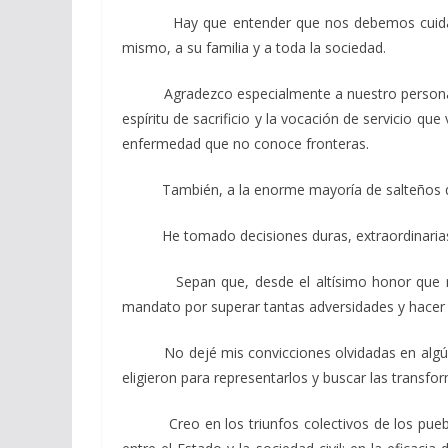
Hay que entender que nos debemos cuidar entre
mismo, a su familia y a toda la sociedad.
Agradezco especialmente a nuestro personal de s
espíritu de sacrificio y la vocación de servicio q
enfermedad que no conoce fronteras.
También, a la enorme mayoría de salteños que h
He tomado decisiones duras, extraordinarias y 
Sepan que, desde el altísimo honor que me ha
mandato por superar tantas adversidades y hacer d
No dejé mis convicciones olvidadas en algún rin
eligieron para representarlos y buscar las transfo
Creo en los triunfos colectivos de los pueblos; 