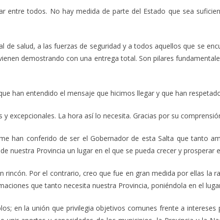
 todos. No hay medida de parte del Estado que sea suficiente s
alud, a las fuerzas de seguridad y a todos aquellos que se encue
ue vienen demostrando con una entrega total. Son pilares fundamental
an entendido el mensaje que hicimos llegar y que han respetado e
excepcionales. La hora así lo necesita. Gracias por su comprensi
n conferido de ser el Gobernador de esta Salta que tanto amo
e nuestra Provincia un lugar en el que se pueda crecer y prosperar e
cón. Por el contrario, creo que fue en gran medida por ellas la r
rmaciones que tanto necesita nuestra Provincia, poniéndola en el luga
en la unión que privilegia objetivos comunes frente a intereses pe