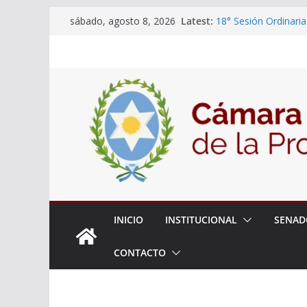
Skip
Latest:
18° Sesión Ordinaria
sábado, agosto 8, 2026
to
30/07/2026
El Senado trabaja en
content
estudiantes del ciber
Expte. N° 90-34.517
Roque
Expte. Nº 90-34.516
de Protección y Cont
INICIO
INSTITUCIONAL
SENAD
CONTACTO