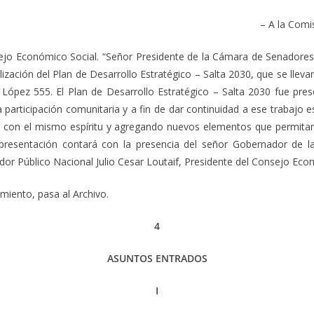
– A la Comi
sejo Económico Social. “Señor Presidente de la Cámara de Senadores
tualización del Plan de Desarrollo Estratégico – Salta 2030, que se llev
 López 555. El Plan de Desarrollo Estratégico – Salta 2030 fue pr
 participación comunitaria y a fin de dar continuidad a ese trabajo 
FI con el mismo espíritu y agregando nuevos elementos que permi
presentación contará con la presencia del señor Gobernador de la
or Público Nacional Julio Cesar Loutaif, Presidente del Consejo Eco
iento, pasa al Archivo.
4
ASUNTOS ENTRADOS
I