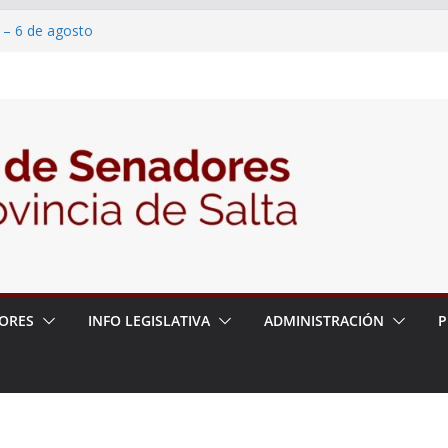
 – 6 de agosto
 un proyecto de ley para proteger a los
acoso y la violencia en las redes
/2026 – 06/08/26 – Fiesta patronal San
/2026 – 06/08/26 – Créase el Ente Salteño
rol Vegetal
ORES
INFO LEGISLATIVA
ADMINISTRACIÓN
P