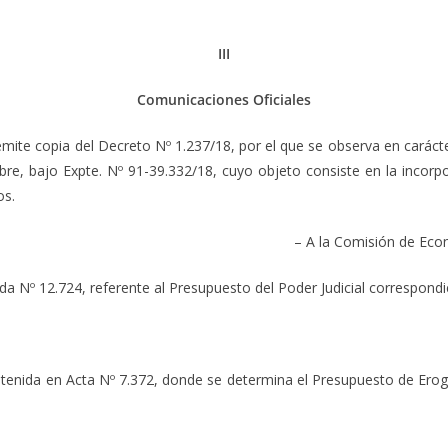
III
Comunicaciones Oficiales
copia del Decreto Nº 1.237/18, por el que se observa en carácter
bre, bajo Expte. Nº 91-39.332/18, cuyo objeto consiste en la incorpo
os.
– A la Comisión de Eco
 12.724, referente al Presupuesto del Poder Judicial correspondien
da en Acta Nº 7.372, donde se determina el Presupuesto de Erogaci