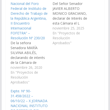
Nacional del Foro
Del Señor Senador
Federal de Instituto de
JAVIER ALBERTO
Derecho de Trabajo de
MONICO GRACIANO,
la República Argentina,
declarar de Interés de
II Encuentro
esta Cámara el L
Internacional
Encuentro Nacional de
noviembre 25, 2025
FOFETRA” –
FOFETRA - Foro
En "Proyectos de
Resolución Nº 230/20
Federal de Institutos y
Resolución
De la señora
Comisiones de
Aprobados"
Senadora MARÍA
Derecho del Trabajo
SILVINA ABILÉS,
de la República
declarando de interés
Argentina, la XI Jornada
de la Cámara de
Nacional del Instituto
Senadores la “VIII
noviembre 26, 2020
de Trabajo Dr.
Jornada Nacional de
En "Proyectos de
Norberto Centeno y la
Derecho del Trabajo,
Resolución
IV Jornada Nacional…
XXII Encuentro
Aprobados"
Nacional del Foro
Expte. Nº 90-
Federal de Instituto de
31.458/2022 –
Derecho de Trabajo de
06/10/22 – X JORNADA
la República Argentina,
NACIONAL INSTITUTO
II Encuentro