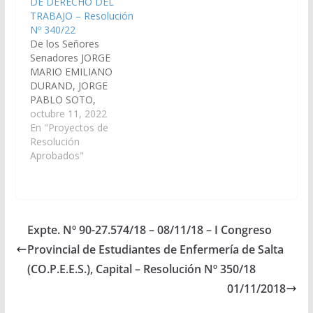
DE DERECHO DEL
Internacional
TRABAJO – Resolución
FOFETRA”, a realizarse
Nº 340/22
los días 26 y 27 de…
De los Señores
Senadores JORGE
MARIO EMILIANO
DURAND, JORGE
PABLO SOTO,
CARLOS ALBERTO
octubre 11, 2022
ROSSO, JAVIER
En "Proyectos de
ALBERTO MONICO
Resolución
GRACIANO, JUAN
Aprobados"
CRUZ CURA, MANUEL
OSCAR PAILLER,
ESTEBAN D´ANDREA
CORNEJO, ALFREDO
FRANCISCO
Expte. Nº 90-27.574/18 – 08/11/18 – I Congreso
SANGUINO, HECTOR
Provincial de Estudiantes de Enfermería de Salta
MIGUEL CALABRO,
CARLOS NICOLAS
(CO.P.E.E.S.), Capital – Resolución Nº 350/18
AMPUERO, CARLOS
01/11/2018
FERNANDO SANZ,
DANI RAUL NOLASCO,