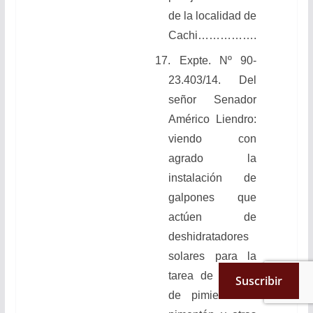
de la localidad de
Cachi…………….
17. Expte. Nº 90-
23.403/14. Del
señor Senador
Américo Liendro:
viendo con
agrado la
instalación de
galpones que
actúen de
deshidratadores
solares para la
tarea de secado
Suscribir
de pimiento de