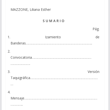
MAZZONE, Liliana Esther
S U M A R I O
Pág.
1. Izamiento de
Banderas………………………………………………………………..
2.
Convocatoria…………………………………………………………
………………….
3. Versión
Taquigráfica…………………………………………………………………
…
4.
Mensaje………………………………………………………………………
…………..