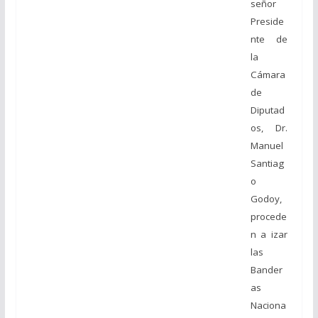
señor
Preside
nte de
la
Cámara
de
Diputad
os, Dr.
Manuel
Santiag
o
Godoy,
procede
n a izar
las
Bander
as
Naciona