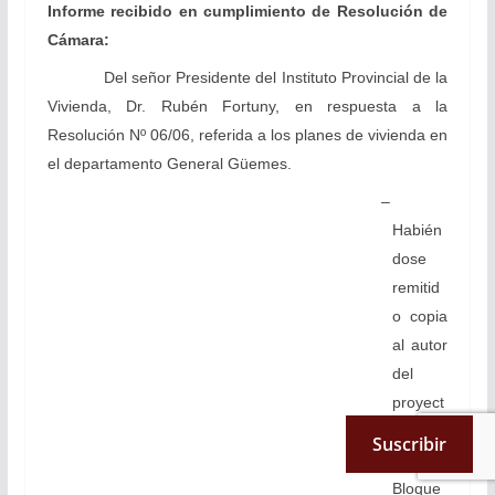
Informe recibido en cumplimiento de Resolución de
Cámara:
Del señor Presidente del Instituto Provincial de la
Vivienda, Dr. Rubén Fortuny, en respuesta a la
Resolución Nº 06/06, referida a los planes de vivienda en
el departamento General Güemes.
–
Habién
dose
remitid
o copia
al autor
del
proyect
o y a
Suscribir
los
Bloque