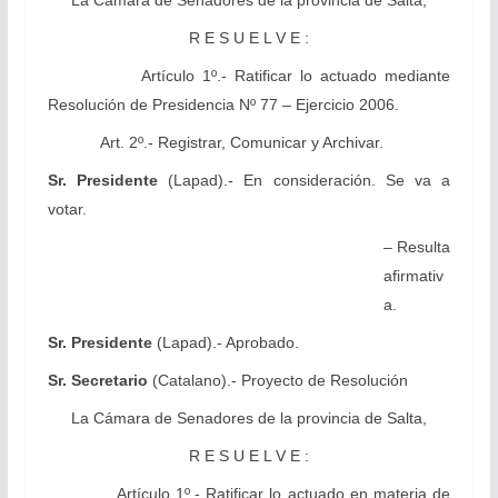
La Cámara
de Senadores de la provincia de Salta,
R E S U E L V E :
Artículo 1º.- Ratificar lo actuado mediante
Resolución de Presidencia Nº 77 – Ejercicio 2006.
Art. 2º.- Registrar, Comunicar y Archivar.
Sr. Presidente
(Lapad).- En consideración. Se va a
votar.
– Resulta
afirmativ
a.
Sr. Presidente
(Lapad).- Aprobado.
Sr. Secretario
(Catalano).- Proyecto de Resolución
La Cámara
de Senadores de la provincia de Salta,
R E S U E L V E :
Artículo 1º.- Ratificar lo actuado en materia de