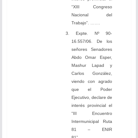
“XIII Congreso
Nacional del
Trabajo”. …….
3. Expte. Nº 90-
16.557/06. De los
señores Senadores
Abdo Omar Esper,
Mashur Lapad y
Carlos González,
viendo con agrado
que el Poder
Ejecutivo, declare de
interés provincial el
“III Encuentro
Intermunicipal Ruta
81 – ENIR
81”……….