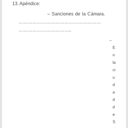
13. Apéndice:
– Sanciones de la Cámara.
………………………………………………
……………………………..
–
E
n
la
ci
u
d
a
d
d
e
S