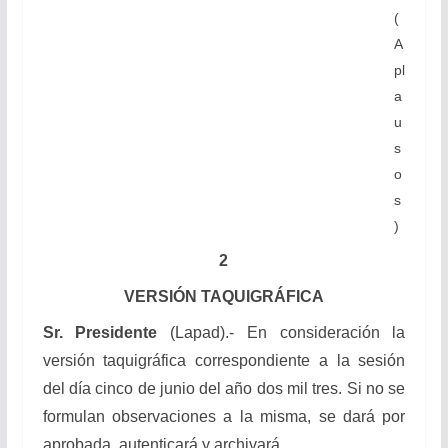
(
A
pl
a
u
s
o
s
)
2
VERSIÓN TAQUIGRÁFICA
Sr. Presidente
(Lapad).- En consideración la
versión taquigráfica correspondiente a la sesión
del día cinco de junio del año dos mil tres. Si no se
formulan observaciones a la misma, se dará por
aprobada, autenticará y archivará.