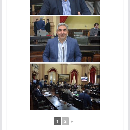
1
2
►