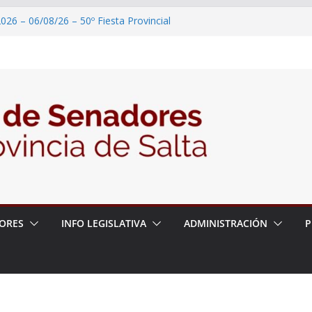
026 – 06/08/26 – 50º Fiesta Provincial
2026 – 06/08/26 – Primera Edición de
ción Secundaria, Puente de Unión
026 – 06/08/26 – Presentación del libro
ada del Dr. Víctor Alfredo Frías
026 – 06/08/26 – 82° Edición de la Expo
2026 – 06/08/26 – “Historia y memoria
ritorio del pueblo Kolla en el municipio de
ORES
INFO LEGISLATIVA
ADMINISTRACIÓN
P