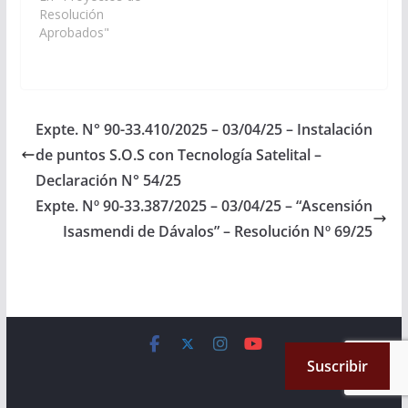
localidad de El Potrero,
Resolución
departamento de La
Aprobados"
Poma, cuya fecha de
aniversario es el 25 de
Abril del corriente.
(Expte. Nº 90-
22.324/14 – A la
Expte. N° 90-33.410/2025 – 03/04/25 – Instalación
Comisión…
de puntos S.O.S con Tecnología Satelital –
Declaración N° 54/25
Expte. Nº 90-33.387/2025 – 03/04/25 – “Ascensión
Isasmendi de Dávalos” – Resolución Nº 69/25
Copyright © 2026
Cámara de Senadores
. All rights reserved.
Suscribir
Theme:
ColorMag
by ThemeGrill. Powered by
WordPress
.