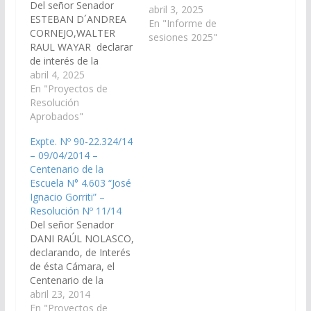
Del señor Senador
abril 3, 2025
ESTEBAN D´ANDREA
En "Informe de
CORNEJO,WALTER
sesiones 2025"
RAUL WAYAR declarar
de interés de la
Cámara de Senadores
abril 4, 2025
la “Fiesta de la
En "Proyectos de
Vendimia de Cachi y
Resolución
Alto Valle Calchaqui”
Aprobados"
organizada por el
Expte. Nº 90-22.324/14
Ejecutivo Municipal de
– 09/04/2014 –
Cachi junto al sector
Centenario de la
vitivinicultor del Alto
Escuela N° 4.603 “José
Valle Calchaquí, a
Ignacio Gorriti” –
realizarse los días 04,
Resolución Nº 11/14
05 y 06…
Del señor Senador
DANI RAÚL NOLASCO,
declarando, de Interés
de ésta Cámara, el
Centenario de la
Escuela N° 4.603 "José
abril 23, 2014
Ignacio Gorriti", de la
En "Proyectos de