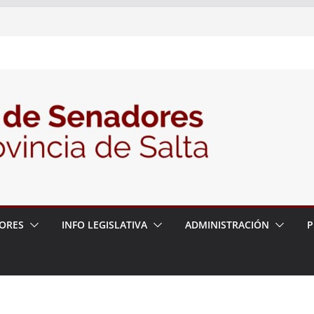
nte la Audiencia Pública para escuchar a
as postulaciones a la Auditoría General
política de seguridad provincial y propuso
trabajo con la Justicia
N° 27/26
ORES
INFO LEGISLATIVA
ADMINISTRACIÓN
P