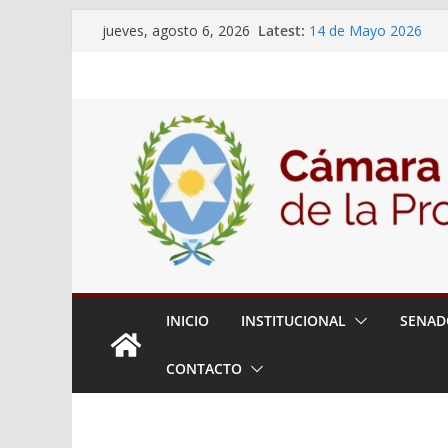
Skip
Latest:
14 de Mayo 2026
jueves, agosto 6, 2026
to
El Senado llevó adela
la ciudadanía sobre l
content
06 de Agosto 2026
El Senado analizó la 
articular una mesa de 
Adjudicacion Simple 
INICIO
INSTITUCIONAL
SENAD
CONTACTO