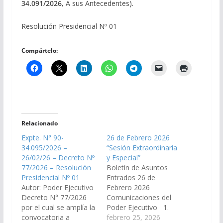
34.091/2026,
A sus Antecedentes).
Resolución Presidencial Nº 01
Compártelo:
Relacionado
Expte. N° 90-
26 de Febrero 2026
34.095/2026 –
“Sesión Extraordinaria
26/02/26 – Decreto Nº
y Especial”
77/2026 – Resolución
Boletín de Asuntos
Presidencial Nº 01
Entrados 26 de
Autor: Poder Ejecutivo
Febrero 2026
Decreto N° 77/2026
Comunicaciones del
por el cual se amplía la
Poder Ejecutivo 1.
convocatoria a
Decreto de Necesidad
febrero 25, 2026