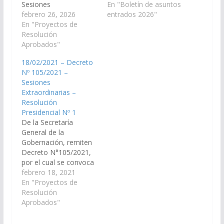
Sesiones
y Urgencia, en
En "Boletín de asuntos
Extraordinarias para el
febrero 26, 2026
consulta, por el cual se
entrados 2026"
tratamiento del pliego
En "Proyectos de
dispone la
y otorgamiento de
Resolución
obligatoriedad de
acuerdo para la
Aprobados"
someterse a
designación del Dr.
exámenes
18/02/2021 – Decreto
Martin Ignacio Plaza,
toxicológicos como
Nº 105/2021 –
D.N.I. N° 18.229.057,
requisito para asumir o
Sesiones
como Juez de la Corte
permanecer en cargos
Extraordinarias –
de Justicia de Salta, y
o funciones públicas.
Resolución
para el tratamiento
(Expte. N° 90-
Presidencial Nº 1
del…
34.089/26). En virtud
De la Secretaría
del…
General de la
Gobernación, remiten
Decreto N°105/2021,
por el cual se convoca
a las Cámaras
febrero 18, 2021
Legislativas a Sesiones
En "Proyectos de
Extraordinarias, para el
Resolución
tratamiento del
Aprobados"
Proyecto de Ley,
mediante el cual se