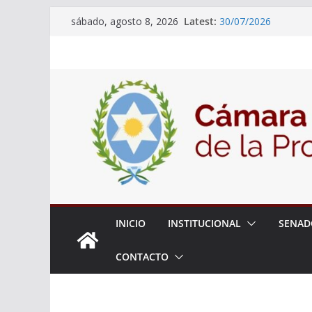
Skip
18° Sesión Ordinaria
Latest:
sábado, agosto 8, 2026
30/07/2026
to
El Senado trabaja en
content
estudiantes del ciber
Expte. N° 90-34.517
Roque
Expte. Nº 90-34.516
de Protección y Cont
INICIO
INSTITUCIONAL
SENAD
CONTACTO