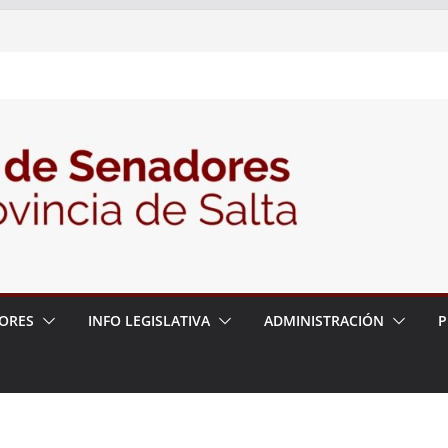
 – 6 de agosto
 un proyecto de ley para proteger a los
acoso y la violencia en las redes
/2026 – 06/08/26 – Fiesta patronal San
/2026 – 06/08/26 – Créase el Ente Salteño
rol Vegetal
ORES
INFO LEGISLATIVA
ADMINISTRACIÓN
P