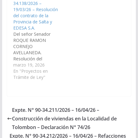
34.138/2026 –
Previsional).
senderismo en
19/03/26 – Resolución
Proyecto De Ley EL
cualquiera de sus
del contrato de la
SENADO Y LA
modalidades, a
Provincia de Salta y
CÁMARA DE
efectos de que sean
EDESA S.A.
DIPUTADOS DE LA
utilizados en casos de
Del señor Senador
PROVINCIA,
emergencias y/o
ROQUE RAMON
SANCIONAN CON
extravíos de
CORNEJO
FUERZA DE LEY
personas. (Expte. Nº
AVELLANEDA.
Artículo 1:Modificase
90-34.204/2026, a la…
Resolución del
el…
contrato de la
marzo 19, 2026
Provincia de Salta y
En "Proyectos en
EDESA S.A. (Expte. Nº
Trámite de Ley"
90-34.138/2026, a la
Comisión de
Legislación General,
del Trabajo y Régimen
Previsional y a
Expte. N° 90-34.211/2026 – 16/04/26 –
Comisión de
Construcción de viviendas en la Localidad de
Economía, Finanzas
Públicas, Hacienda y
Tolombon – Declaración N° 74/26
Presupuesto).
Expte. N° 90-34.212/2026 – 16/04/26 – Refacciones