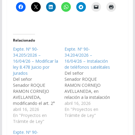
Relacionado
Expte. Nº 90-
Expte. Nº 90-
34.205/2026 –
34.204/2026 –
16/04/26 – Modificar la
16/04/26 – Instalación
ley 8.478 Juicio por
de teléfonos satelitales
Jurados
Del señor
Del señor
Senador ROQUE
Senador ROQUE
RAMON CORNEJO
RAMON CORNEJO
AVELLANEDA, en
AVELLANEDA,
relación a la instalación
modificando el art. 2°
de teléfonos satelitales
abril 16, 2026
de la Ley 8478. (Expte.
abril 16, 2026
en trayectos,
En "Proyectos en
Nº 90-34.205/2026, a
En "Proyectos en
senderos, circuitos,
Trámite de Ley"
la Comisión de
Trámite de Ley"
caminos, sitios y
Legislación General,
espacios donde se
Expte. Nº 90-
del Trabajo y Régimen
practique el