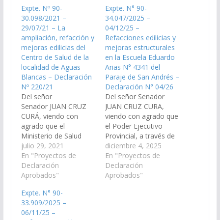
Expte. Nº 90-
Expte. N° 90-
30.098/2021 –
34.047/2025 –
29/07/21 – La
04/12/25 –
ampliación, refacción y
Refacciones edilicias y
mejoras edilicias del
mejoras estructurales
Centro de Salud de la
en la Escuela Eduardo
localidad de Aguas
Arias N° 4341 del
Blancas – Declaración
Paraje de San Andrés –
Nº 220/21
Declaración N° 04/26
Del señor
Del señor Senador
Senador JUAN CRUZ
JUAN CRUZ CURA,
CURÁ, viendo con
viendo con agrado que
agrado que el
el Poder Ejecutivo
Ministerio de Salud
Provincial, a través de
Pública, realice las
julio 29, 2021
los organismos
diciembre 4, 2025
gestiones necesarias
En "Proyectos de
competentes,
En "Proyectos de
para la ampliación,
Declaración
disponga las medidas y
Declaración
refacción y mejoras
Aprobados"
recursos necesarios
Aprobados"
edilicias del Centro de
para la intervenc
Expte. N° 90-
Salud de la localidad de
integral edilicia de la
33.909/2025 –
Aguas Blancas. (Expte.
Escuela Eduardo Arias
06/11/25 –
Nº 90-30.098/2021,
N° 4341 ¨Coronel