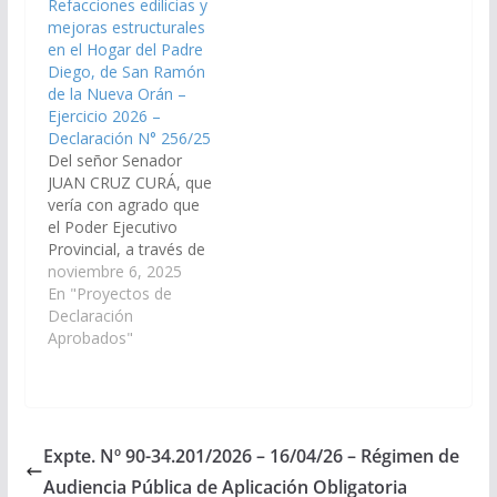
Refacciones edilicias y
Comisión de Obras
Manuel Eduardo
mejoras estructurales
Públicas e Industria).
Arias¨incluyendo
en el Hogar del Padre
Declaración Nº 220/21
trabajos de refacción y
Diego, de San Ramón
Aprobado el
mejoras estructurales
de la Nueva Orán –
26/08/2021
del establecimiento…
Ejercicio 2026 –
Declaración N° 256/25
Del señor Senador
JUAN CRUZ CURÁ, que
vería con agrado que
el Poder Ejecutivo
Provincial, a través de
los organismos
noviembre 6, 2025
competentes, arbitre
En "Proyectos de
las medidas necesarias
Declaración
para destinar inversión
Aprobados"
para refacciones
edilicias y mejoras
estructurales en el
Hogar del Padre
Diego, de la ciudad de
Expte. Nº 90-34.201/2026 – 16/04/26 – Régimen de
San Ramón de la
Audiencia Pública de Aplicación Obligatoria
Nueva Orán,…