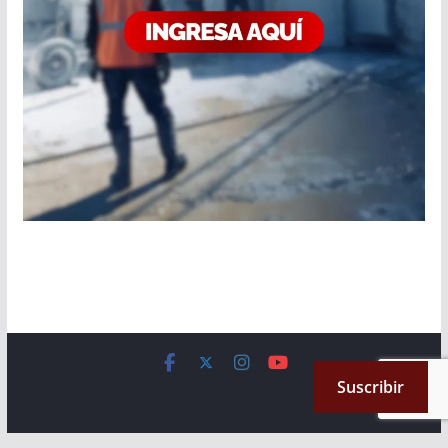
Copyright © 2026
Cámara de Senadores
. All rights reserved.
Suscribir
Theme:
ColorMag
by ThemeGrill. Powered by
WordPress
.