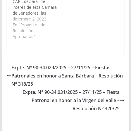
CARI, declarar de
interés de esta Cámara
de Senadores, las
fiestas Patronales en
diciembre 2, 2022
honor a la Virgen de la
En "Proyectos de
Inmaculada
Resolución
Concepción, el día 8 de
Aprobados"
diciembre en la
localidad de
Guachipas,
Departamento del
mismo nombre. (Expte.
Expte. Nº 90-34.029/2025 – 27/11/25 – Fiestas
Nº 90-31.696/2022).
Patronales en honor a Santa Bárbara – Resolución
Resolución Nº 436/22
Aprobado el
Nº 318/25
01/12/2022.
Expte. N° 90-34.031/2025 – 27/11/25 – Fiesta
Patronal en honor a la Virgen del Valle –
Resolución Nº 320/25