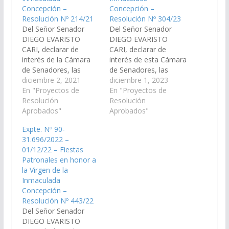
Concepción –
Concepción –
Resolución Nº 214/21
Resolución Nº 304/23
Del Señor Senador
Del Señor Senador
DIEGO EVARISTO
DIEGO EVARISTO
CARI, declarar de
CARI, declarar de
interés de la Cámara
interés de esta Cámara
de Senadores, las
de Senadores, las
FIESTAS PATRONALES
diciembre 2, 2021
fiestas patronales en
diciembre 1, 2023
en Honor a la Virgen
En "Proyectos de
honor a la Virgen de la
En "Proyectos de
de La Inmaculada
Resolución
Inmaculada
Resolución
Concepción, a
Aprobados"
Concepción, a
Aprobados"
celebrarse el día 8 de
realizarse el 8 de
Expte. Nº 90-
Diciembre del corriente
diciembre de 2023 en
31.696/2022 –
año, bajo el lema
la localidad Guachipas,
01/12/22 – Fiestas
¨María Inmaculada
del departamento
Patronales en honor a
haznos digno de amor
homónimo. (Expte. Nº
la Virgen de la
y ayúdanos a renovar
90-32.468/2023).
Inmaculada
nuestra…
Resolución Nº 304/23
Concepción –
Aprobado el
Resolución Nº 443/22
30/11/2023.
Del Señor Senador
DIEGO EVARISTO