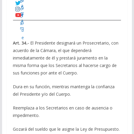
o
b
a
t
u
o
gr
e
T
o
a
r
u
k
m
b
e
Art. 34.-
El Presidente designará un Prosecretario, con
acuerdo de la Cámara, el que dependerá
inmediatamente de él y prestará juramento en la
misma forma que los Secretarios al hacerse cargo de
sus funciones por ante el Cuerpo.
Dura en su función, mientras mantenga la confianza
del Presidente y/o del Cuerpo.
Reemplaza a los Secretarios en caso de ausencia o
impedimento.
Gozará del sueldo que le asigne la Ley de Presupuesto.