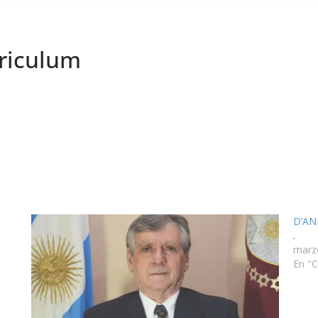
riculum
D’AND
.
marz
En "C