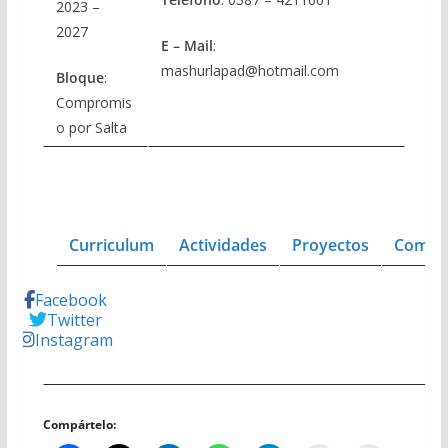
2023 –
2027
E – Mail
:
mashurlapad@hotmail.com
Bloque
:
Compromis
o por Salta
Curriculum
Actividades
Proyectos
Comisi
Facebook
Twitter
Instagram
Compártelo: