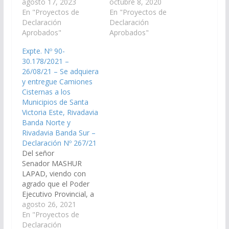
través del Ministerio de
agosto 17, 2023
arbitre las medidas que
octubre 8, 2020
Economía y Servicios
En "Proyectos de
resulten necesarias, a
En "Proyectos de
Públicos, arbitre las
Declaración
los fines que se
Declaración
medidas que resulten
Aprobados"
adquiera y entregue
Aprobados"
necesarias, a los fines
Camiones Cisternas a
Expte. Nº 90-
que se adquiera y
los Municipios de
30.178/2021 –
entregue Camiones
Santa Victoria Este,
26/08/21 – Se adquiera
Cisternas a los
Rivadavia Banda Norte
y entregue Camiones
Municipios de Santa
y Rivadavia Banda Sur,
Cisternas a los
Victoria Este, Rivadavia
destinados a la
Municipios de Santa
Banda Norte y
distribución de agua
Victoria Este, Rivadavia
Rivadavia Banda…
para los…
Banda Norte y
Rivadavia Banda Sur –
Declaración Nº 267/21
Del señor
Senador MASHUR
LAPAD, viendo con
agrado que el Poder
Ejecutivo Provincial, a
través del Ministerio de
agosto 26, 2021
Economía, arbitre las
En "Proyectos de
medidas que resulten
Declaración