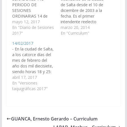
PERIODO DE
de Salta desde el 10 de
SESIONES
diciembre de 2003 a la
ORDINARIAS 14 de
fecha. Es el primer
Febrero de 2017 18ª
mayo 12, 2017
intendente reelecto
Sesión Especial
En "Diario de Sesiones
desde 1983.
marzo 20, 2014
Presidencia del señor
2017"
Actualmente cursa la
En "Curriculum"
MIGUEL ANGEL ISA
carrera de Abogacía en
14/02/2017
Secretario Legislativo:
la Universidad Siglo XXI
- En la ciudad de Salta,
Dr. LUIS GUILLERMO
de Córdoba, habiendo
a los catorce días del
LÓPEZ MIRAU
obtenido a la fecha el
mes de febrero del
Secretario
Título de Procurador. A
año dos mil diecisiete,
Administrativo: Lic.
los 17 años, Miguel…
siendo horas 18 y 25:
JULIO EDUARDO
Sr. Presidente (Isa).-
abril 17, 2017
FERNANDEZ MUIÑOS
Con la presencia de
En "Versiones
SENADORES
diecinueve señores
taquigráficas 2017"
PRESENTES: ABILÉS,
senadores, queda
María Silvina
abierta la sesión
CERRANO, Gabriela
especial. 1 IZAMIENTO
Angelina CRUZ, Walter
DE BANDERAS Sr.
Hernán D’ANDREA,
Presidente (Isa).- Invito
Luis…
GUANCA, Ernesto Gerardo – Curriculum
al señor Senador…