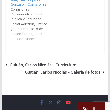
Gonzalo – Comisiones
Comisiones
Permanentes: Salud
Pública y Seguridad
Social Adicción, Tráfico
y Consumo Ilícito de
Drogas Derechos
noviembre 24, 2025
Humanos y Asuntos
En "Comisiones"
Indígenas Turismo y
Deportes
Guitián, Carlos Nicolás – Curriculum
Guitián, Carlos Nicolás – Galería de fotos
Copyright © 2026
Cámara de Senadores
. All rights reserved.
Suscribir