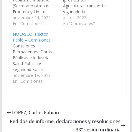
(Secretario) Area de
Agricultura, transporte
Frontera y Límites
y ganadería
Minería, Recursos
noviembre 24, 2025
julio 4, 2022
Naturales y Medio
En "Comisiones"
En "Comisiones"
Ambiente Derechos
NOLASCO, Héctor
Humanos y Asuntos
Pablo – Comisiones
Indígenas
Comisiones
Permanentes: Obras
Públicas e Industria.
Salud Pública y
seguridad Social
Turismo y Deportes.
noviembre 19, 2019
En "Comisiones"
LÓPEZ, Carlos Fabián
Pedidos de informe, declaraciones y resoluciones
– 33° sesión ordinaria