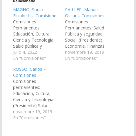
Relacionado
MAGNO, Sonia
PAILLER, Manuel
Elizabeth – Comisiones
Oscar – Comisiones
Comisiones
Comisiones
Permanentes
Permanentes: Salud
Educación, Cultura,
Pública y seguridad
Ciencia y Tecnología
Social. (Presidente)
Salud pública y
Economía, Finanzas
seguridad social
julio 4, 2022
Públicas, Hacienda y
noviembre 19, 2019
Adicción, tráfico y
En "Comisiones"
Presupuesto. Área de
En "Comisiones"
consumo ilícito de
Fronteras y Limites.
ROSSO, Carlos –
drogas Derechos
Adicción, Tráfico y
Comisiones
humanos y asuntos
Consumo Ilícito de
Comisiones
indígenas Comisiones
Drogas Turismo y
permanentes:
Especiales Mujer,
Deportes. Especiales
Educación, Cultura,
Género y Diversidad
de la Mujer, género y
Ciencia y Tecnología.
(Presidenta)
diversidad.
(Presidente) Salud
Comisiones
Pública y Seguridad
noviembre 19, 2019
Bicamerales: De
Social. Adicción,
En "Comisiones"
seguimiento del fondo
Tráfico y Consumo
denominado
Ilícito de Drogas.
“reparación histórica
Minería, Recursos