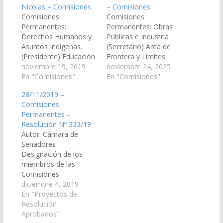
Nicolas – Comisiones
– Comisiones
Comisiones
Comisiones
Permanentes:
Permanentes: Obras
Derechos Humanos y
Públicas e Industria
Asuntos Indígenas.
(Secretario) Area de
(Presidente) Educación
Frontera y Límites
y Cultura. (secretario)
noviembre 19, 2019
Minería, Recursos
noviembre 24, 2025
Area de Frontera y
En "Comisiones"
Naturales y Medio
En "Comisiones"
Límites. Salud Pública
Ambiente Derechos
28/11/2019 –
y seguridad Social.
Humanos y Asuntos
Comisiones
Especiales: Mujer,
Indígenas
Permanentes –
Género y Diversidad
Resolución Nº 333/19
Autor: Cámara de
Senadores
Designación de los
miembros de las
Comisiones
Permanentes de la
diciembre 4, 2019
Cámara de Senadores,
En "Proyectos de
que a continuación se
Resolución
consignan: Economía,
Aprobados"