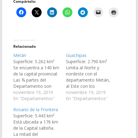
Compártelo:
Relacionado
Metán
Guachipas
Superficie: 5.262 km²
Superficie: 2.790 km²
Se encuentra a 140 km
Limita al Norte y
de la capital provincial.
nordeste con el
Las ¾ partes del
departamento Metán,
Departamento son
al Este con los
llanura, la región
noviembre 19, 2019
departamentos
noviembre 19, 2019
montañosa se
En "Departamentos"
Candelaria y Rosario
En "Departamentos"
encuentra hacia el
de la Frontera, al Sur
Rosario de la Frontera
oeste. Limita al Norte
con el departamento
Superficie: 5.443 km²
con los departamentos
Cafayate y la provincia
Está ubicada a 176 km
de General Güemes y
de Tucumán y al Oeste
de la Capital salteña.
de Anta, al Este con el
con el departamento
La mitad del
de Anta, al Sur con la
La Viña. Sólo la quinta