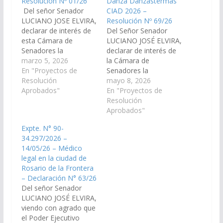
Resolución Nº 01/26
Danza Danzastermas
Del señor Senador
CIAD 2026 –
LUCIANO JOSE ELVIRA,
Resolución Nº 69/26
declarar de interés de
Del Señor Senador
esta Cámara de
LUCIANO JOSÉ ELVIRA,
Senadores la
declarar de interés de
realización de la
marzo 5, 2026
la Cámara de
cabalgata histórica y
En "Proyectos de
Senadores la
cultural Marcha
Resolución
realización del XVIII
mayo 8, 2026
Gaucha: Trancas –
Aprobados"
Certamen
En "Proyectos de
Rosario de la Frontera,
Interamericano de la
Resolución
Tradición Viva,
Danza "Danzastermas
Aprobados"
organizada por la
CIAD 2026" - rumbo al
Expte. N° 90-
Marcha Patriótica
Forum Mundial de la
34.297/2026 –
Permanente Gral.
Danza, a llevarse a
14/05/26 – Médico
Martin Miguel de
cabo los días 23 y 24
legal en la ciudad de
Güemes – Salta de Pie,
de mayo de 2026, en
Rosario de la Frontera
a llevarse a…
el Club…
– Declaración N° 63/26
Del señor Senador
LUCIANO JOSÉ ELVIRA,
viendo con agrado que
el Poder Ejecutivo