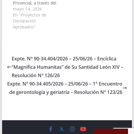
Provincial, a través del
organismo
mayo 14, 2026
competente, arbitre la
En "Proyectos de
partida presupuestaria
Declaración
necesaria a fin de
Aprobados"
disponer la
designación y
funcionamiento de un
Médico Legal
dependiente del Poder
Expte. Nº 90-34.404/2026 – 25/06/26 – Encíclica
Judicial para el Distrito
“Magnifica Humanitas” de Su Santidad León XIV –
Judicial Sur, con
asiento en la ciudad…
Resolución Nº 126/26
Expte. Nº 90-34.405/2026 – 25/06/26 – 1° Encuentro
de gerontología y geriatría – Resolución Nº 123/26