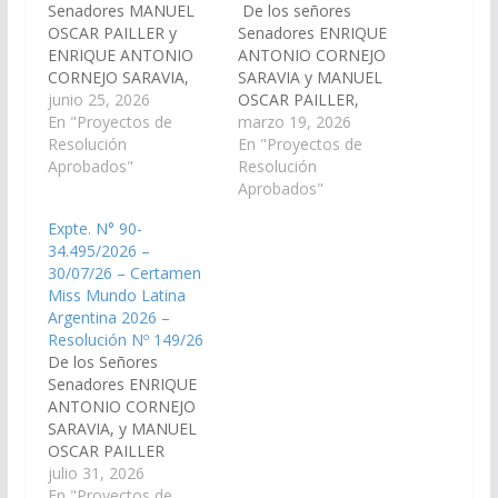
Senadores MANUEL
De los señores
OSCAR PAILLER y
Senadores ENRIQUE
ENRIQUE ANTONIO
ANTONIO CORNEJO
CORNEJO SARAVIA,
SARAVIA y MANUEL
declarando de interés
junio 25, 2026
OSCAR PAILLER,
de la Cámara de
En "Proyectos de
declarando de interés
marzo 19, 2026
Senadores la 29°
Resolución
de esta Cámara el 25
En "Proyectos de
Edición de la carrera de
Aprobados"
Aniversario de la
Resolución
enduro denominada
Orquesta Sinfónica de
Aprobados"
Sun’s Race “Copa Julián
Salta, creada por Ley
Expte. N° 90-
Ramos”, que se llevara
Provincial 7072 del 26
34.495/2026 –
a cabo desde el 10 al
de abril del año 2000, e
30/07/26 – Certamen
12 de julio del presente
iniciando sus
Miss Mundo Latina
año en la…
actividades en abril del
Argentina 2026 –
año 2001. (Expte. Nº
Resolución Nº 149/26
90-34.151/2026,…
De los Señores
Senadores ENRIQUE
ANTONIO CORNEJO
SARAVIA, y MANUEL
OSCAR PAILLER
declarar de interés del
julio 31, 2026
senado el Certamen
En "Proyectos de