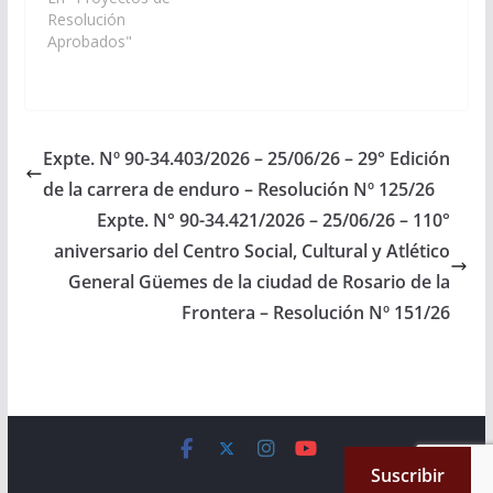
Miss Mundo Latina
Resolución
Argentina 2026 sede
Aprobados"
provincia de Salta, a
realizarse el dia 2 de
agosto del corriente
año en el Hotel
Sheraton de la ciudad
Expte. Nº 90-34.403/2026 – 25/06/26 – 29° Edición
de Salta. (Expte. N° 90-
de la carrera de enduro – Resolución Nº 125/26
34.495/2026).…
Expte. N° 90-34.421/2026 – 25/06/26 – 110°
aniversario del Centro Social, Cultural y Atlético
General Güemes de la ciudad de Rosario de la
Frontera – Resolución Nº 151/26
Copyright © 2026
Cámara de Senadores
. All rights reserved.
Suscribir