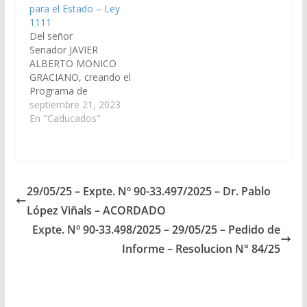
para el Estado – Ley
1111, de fecha
y Sociedades del
1111
13/03/2025
Estado, Empresas
Del señor
PROYECTO DE LEY EL
Concesionarias de…
Senador JAVIER
SENADO Y LA
ALBERTO MONICO
CÁMARA DE
GRACIANO, creando el
DIPUTADOS…
Programa de
separación de residuos
septiembre 21, 2023
domiciliarios para el
En "Caducados"
Estado. (Expte. Nº 90-
32.204/2023, a la
Comisión de Minería,
Recursos Naturales y
Medio Ambiente). Ley
29/05/25 – Expte. Nº 90-33.497/2025 – Dr. Pablo
1111, de fecha
López Viñals – ACORDADO
13/03/2025 Proyecto
de Ley LA CÁMARA DE
Expte. Nº 90-33.498/2025 – 29/05/25 – Pedido de
SENADORES Y LA
Informe – Resolucion N° 84/25
CAMARA DE
DIPUTADOS DE LA
PROVINCIA DE…