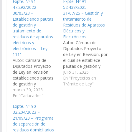
Expte. Nº 91-
Expte. Nº 91-
47.292/2022 –
52.438/2025 –
30/03/23 –
31/07/25 – Gestión y
Estableciendo pautas
tratamiento de
de gestión y
Residuos de Aparatos
tratamiento de
Eléctricos y
residuos de aparatos
Electrónicos
eléctricos y
Autor: Cámara de
electrónicos – Ley
Diputados Proyecto
1111
de Ley en Revisión, por
Autor: Cámara de
el cual se establece
Diputados Proyecto
pautas de gestión y
de Ley en Revisión
tratamiento de
julio 31, 2025
estableciendo pautas
Residuos de Aparatos
En "Proyectos en
de gestión y
Eléctricos y
Trámite de Ley"
tratamiento de
marzo 30, 2023
Electrónicos que se
residuos de aparatos
En "Caducados"
generen en el ámbito
eléctricos y
interno de la
Expte. Nº 90-
electrónicos. (Expte. N°
Administración Pública
32.204/2023 –
91-47.292/2022, a la
Provincial Centralizada
21/09/23 – Programa
Comisión de Minería,
y Descentralizada,
de separación de
Recursos Naturales y
Organismos
residuos domiciliarios
Medio Ambiente). Ley
Autárquicos, Empresas