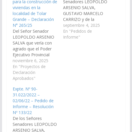
para la construcción de
Senadores LEOPOLDO
viviendas en la
ARSENIO SALVA,
localidad de Tolar
GUSTAVO MARCELO
Grande – Declaración
CARRIZO y de la
N° 265/25
señora
septiembre 4, 2025
Del Señor Senador
Senadora LEONOR
En "Pedidos de
LEOPOLDO ARSENIO
NIEVES MINETTI, de
Informe"
SALVA que vería con
conformidad a lo
agrado que el Poder
preceptuado por el art.
Ejecutivo Provincial
116 de la Constitución
contemple incluir en el
noviembre 6, 2025
de la provincia de Salta
Presupuesto 2026 la
En "Proyectos de
y el art. 149 del
partidas necesarias
Declaración
reglamento interno de
para la construcción de
Aprobados"
este Cuerpo, requerir
nuevas viviendas en la
al señor Ministro de
Expte. Nº 90-
localidad de Tolar
Producción y…
31.022/2022 –
Grande, Departamento
02/06/22 – Pedido de
Los Andes. (Expte. N°
Informe – Resolución
90-33.926/2025, a la
Nº 133/22
Comisión de Obras
De los Señores
Públicas e Industria).…
Senadores LEOPOLDO
ARSENIO SALVA,