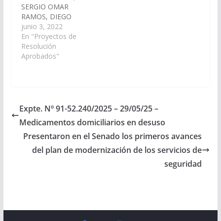
SERGIO OMAR
RAMOS, DIEGO
EVARISTO CARI y
junio 3, 2022
CARLOS ALBERTO
En "Proyectos de
ROSSO, en
Resolución
conformidad a lo
Aprobados"
dispuesto por el art.
116 de la Constitución
Provincial y el art. 149
del Reglamento
Interno de este
Expte. Nº 91-52.240/2025 – 29/05/25 –
cuerpo, solicitar al
Medicamentos domiciliarios en desuso
Señor Ministerio de
Producción y
Presentaron en el Senado los primeros avances
Desarrollo Sustentable
del plan de modernización de los servicios de
de…
seguridad