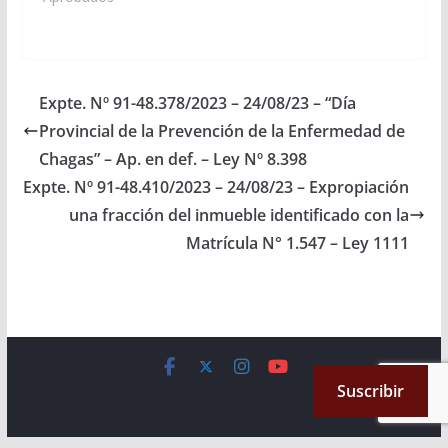
MONICO GRACIANO,
SERGIO RODRIGO
SALDAÑO,
GUILLERMO DURAND
CORNEJO, ALFREDO
Expte. Nº 91-48.378/2023 – 24/08/23 – “Día
FRANCISCO
Provincial de la Prevención de la Enfermedad de
SANGUINO, HECTOR
PABLO NOLASCO,
Chagas” – Ap. en def. – Ley Nº 8.398
CARLOS ALBERTO
Expte. Nº 91-48.410/2023 – 24/08/23 – Expropiación
ROSSO, JORGE PABLO
una fracción del inmueble identificado con la
SOTO, ESTEBAN D
´ANDREA CORNEJO,
Matrícula N° 1.547 – Ley 1111
JOSE ANTONIO
IBARRA, MARCELO
DURVAL GARCIA,
incorpórese como
articulo…
Copyright © 2026
Cámara de Senadores
. All rights reserved.
Suscribir
Theme:
ColorMag
by ThemeGrill. Powered by
WordPress
.