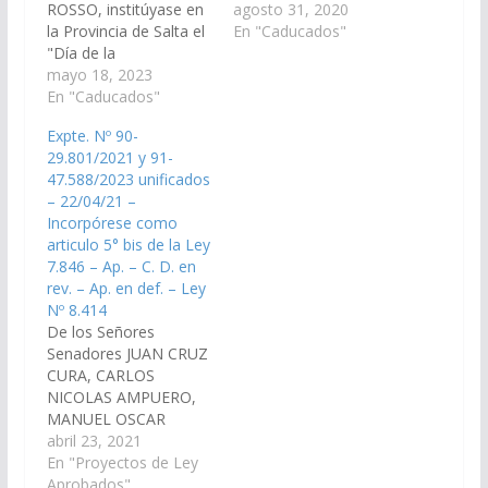
ROSSO, institúyase en
"Día de la
agosto 31, 2020
la Provincia de Salta el
Confraternidad
En "Caducados"
"Día de la
Antártica" el 21 de
Confraternidad
mayo 18, 2023
Junio de cada año.
Antártica", el 21 de
En "Caducados"
(Expte. Nº 90-
Junio de cada año.
29.227/2020, a la
Expte. Nº 90-
(Expte. Nº 90-
Comisión de
29.801/2021 y 91-
31.880/2023,a la
Legislación General,
47.588/2023 unificados
Comisión de
del Trabajo y Régimen
– 22/04/21 –
Educación, Cultura,
Previsional). En Sesión
Incorpórese como
Ciencia y Tecnología).
del 08/04/2021, vuelve
articulo 5° bis de la Ley
En Sesión del
a Comisión. Aprobado
7.846 – Ap. – C. D. en
15/06/2023, vuelve a la
el 15/04/2021
rev. – Ap. en def. – Ley
Comisión de
Cámara…
Nº 8.414
Educación, Cultura,
De los Señores
Ciencia y Tecnología.…
Senadores JUAN CRUZ
CURA, CARLOS
NICOLAS AMPUERO,
MANUEL OSCAR
PAILLER, HECTOR
abril 23, 2021
DANIEL D´AURIA,
En "Proyectos de Ley
JAVIER ALBERTO
Aprobados"