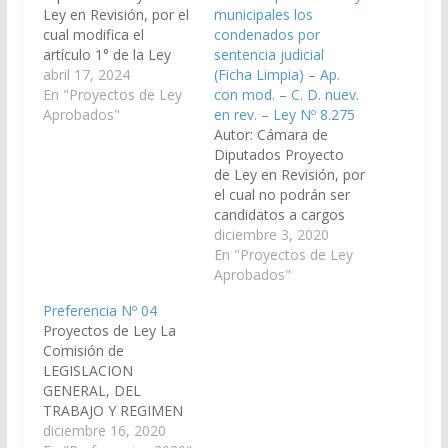
Ley en Revisión, por el
municipales los
cual modifica el
condenados por
artículo 1° de la Ley
sentencia judicial
8275. ( Exptes. N° 91-
abril 17, 2024
(Ficha Limpia) – Ap.
49.392/2024, 91-
En "Proyectos de Ley
con mod. – C. D. nuev.
47.843/2023 y 91-
Aprobados"
en rev. – Ley Nº 8.275
47.682/2023 –
Autor: Cámara de
unificados, a la
Diputados Proyecto
Comisión de
de Ley en Revisión, por
Legislación General,
el cual no podrán ser
del Trabajo y Régimen
candidatos a cargos
Previsional). Aprobado
públicos electivos
diciembre 3, 2020
en definitiva, el
provinciales y
En "Proyectos de Ley
27/06/2024 Poder
municipales los
Aprobados"
Ejecutivo para su
condenados por
Preferencia Nº 04
Promulgación.…
sentencia judicial en
Proyectos de Ley La
segunda instancia
Comisión de
mientras dure la
LEGISLACION
condena. (Expte.
GENERAL, DEL
Nos 91-42.993/2020,
TRABAJO Y REGIMEN
91-42.992/2020 y 91-
PREVISIONAL, ha
diciembre 16, 2020
42.960/2020, y Nº 90-