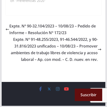
considerado los
En "Preferencias 2020"
29.320/2020
proyectos de Ley en
acumulados, a la
Revisión y de los
Comisión de
señores Senadores
Legislación General,
MANUEL PAILLER y
del…
JOSE IBARRA,
Expte. Nº 90-32.104/2023 – 10/08/23 – Pedido de
mediante el cual no
Informe – Resolución Nº 172/23
podrán ser candidatos
a cargos públicos
Expte. Nº 91-48.255/2023, 91-46.544/2022, y 90-
electivos provinciales y
31.816/2023 unificados – 10/08/23 – Promover
municipales los
ambientes de trabajo libres de violencia y acoso
condenados por
sentencia judicial…
laboral – Ap. con mod. – C. D. nuev. en rev.
Copyright © 2026
Cámara de Senadores
. All rights reserved.
Suscribir
Theme:
ColorMag
by ThemeGrill. Powered by
WordPress
.