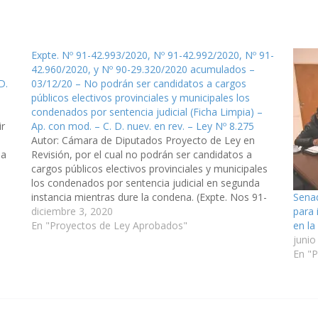
Expte. Nº 91-42.993/2020, Nº 91-42.992/2020, Nº 91-
42.960/2020, y Nº 90-29.320/2020 acumulados –
D.
03/12/20 – No podrán ser candidatos a cargos
públicos electivos provinciales y municipales los
condenados por sentencia judicial (Ficha Limpia) –
ir
Ap. con mod. – C. D. nuev. en rev. – Ley Nº 8.275
Autor: Cámara de Diputados Proyecto de Ley en
la
Revisión, por el cual no podrán ser candidatos a
cargos públicos electivos provinciales y municipales
los condenados por sentencia judicial en segunda
Senad
instancia mientras dure la condena. (Expte. Nos 91-
para 
42.993/2020, 91-42.992/2020 y 91-42.960/2020, y Nº
diciembre 3, 2020
en la
90-29.320/2020 acumulados, a la Comisión de
En "Proyectos de Ley Aprobados"
junio
Legislación General, del…
En "P