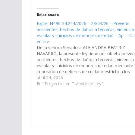
Relacionado
Expte. Nº 90-34.244/2026 – 23/04/26 – Prevenir
accidentes, hechos de daños a terceros, violencia
escolar y suicidios de menores de edad – Ap. – C. 
en rev.
De la señora Senadora ALEJANDRA BEATRIZ
NAVARRO, la presente ley tiene por objeto preven
accidentes, hechos de daños a terceros, violencia
escolar y suicidios de menores de edad mediante 
imposición de deberes de cuidado estricto a los
progenitores, tutores o guardadores que posean
abril 24, 2026
armas de fuego en su domicilio.…
En "Proyectos en Trámite de Ley"