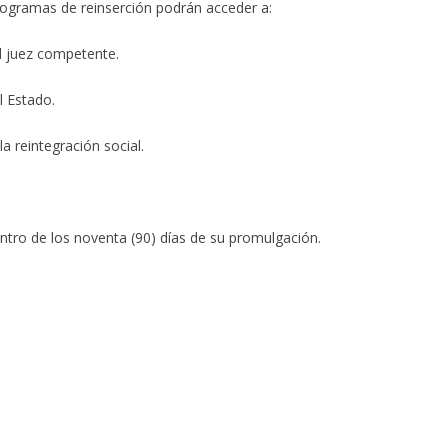
rogramas de reinserción podrán acceder a:
l juez competente.
l Estado.
a reintegración social.
entro de los noventa (90) días de su promulgación.