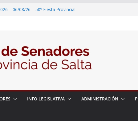
026 – 06/08/26 – 50º Fiesta Provincial
2026 – 06/08/26 – Primera Edición de
ción Secundaria, Puente de Unión
026 – 06/08/26 – Presentación del libro
ada del Dr. Víctor Alfredo Frías
026 – 06/08/26 – 82° Edición de la Expo
2026 – 06/08/26 – “Historia y memoria
ritorio del pueblo Kolla en el municipio de
ORES
INFO LEGISLATIVA
ADMINISTRACIÓN
P